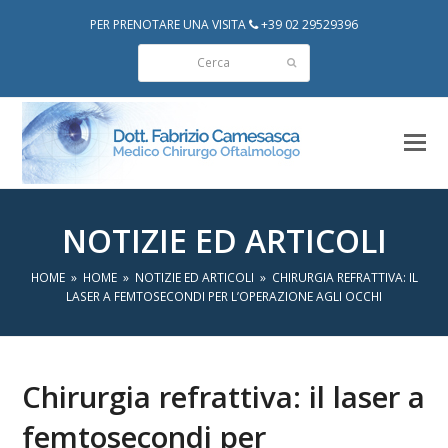
PER PRENOTARE UNA VISITA
+39 02 29529396
Cerca
Invia
NOTIZIE ED ARTICOLI
HOME
»
HOME
»
NOTIZIE ED ARTICOLI
»
CHIRURGIA REFRATTIVA: IL
LASER A FEMTOSECONDI PER L’OPERAZIONE AGLI OCCHI
Chirurgia refrattiva: il laser a
femtosecondi per