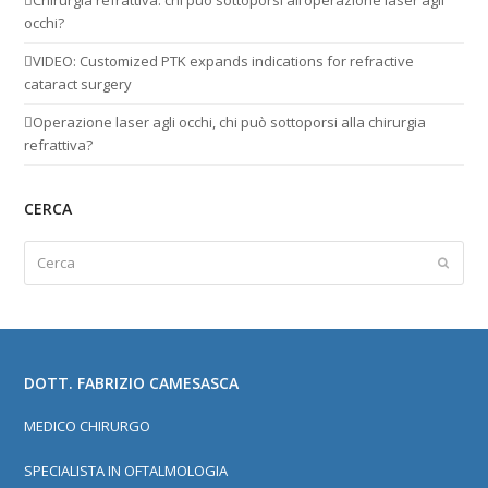
Chirurgia refrattiva: chi può sottoporsi all’operazione laser agli
occhi?
VIDEO: Customized PTK expands indications for refractive
cataract surgery
Operazione laser agli occhi, chi può sottoporsi alla chirurgia
refrattiva?
CERCA
Cerca
Invia
DOTT. FABRIZIO CAMESASCA
MEDICO CHIRURGO
SPECIALISTA IN OFTALMOLOGIA