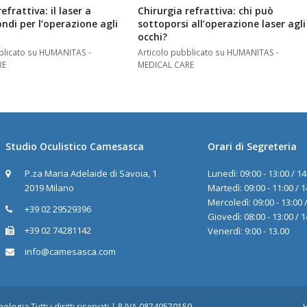
efrattiva: il laser a
Chirurgia refrattiva: chi può
di per l’operazione agli
sottoporsi all’operazione laser agli
occhi?
bblicato su HUMANITAS -
Articolo pubblicato su HUMANITAS -
RE
MEDICAL CARE
Studio Oculistico Camesasca
Orari di Segreteria
P.za Maria Adelaide di Savoia, 1
Lunedì: 09:00 - 13:00 / 14
2019 Milano
Martedì: 09:00 - 11:00 / 1
Mercoledì: 09:00 - 13:00 /
+39 02 29529396
Giovedì: 08:00 - 13:00 / 1
+39 02 74281142
Venerdì: 9:00 - 13.00
info@camesasca.com
lmologia
Tutti i diritti riservati | P.IVA 08749570159