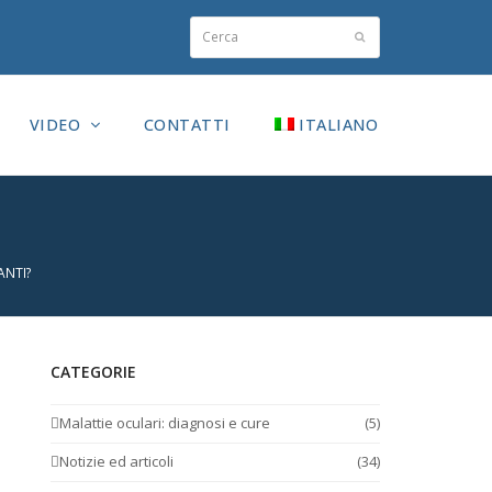
Cerca
Invia
VIDEO
CONTATTI
ITALIANO
ANTI?
CATEGORIE
Malattie oculari: diagnosi e cure
(5)
Notizie ed articoli
(34)