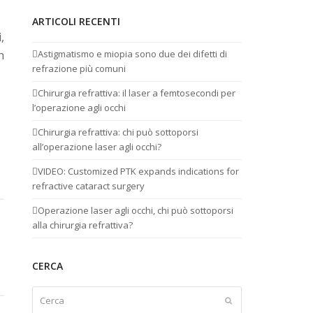
ARTICOLI RECENTI
,
h
Astigmatismo e miopia sono due dei difetti di
refrazione più comuni
Chirurgia refrattiva: il laser a femtosecondi per
l’operazione agli occhi
Chirurgia refrattiva: chi può sottoporsi
all’operazione laser agli occhi?
VIDEO: Customized PTK expands indications for
refractive cataract surgery
Operazione laser agli occhi, chi può sottoporsi
alla chirurgia refrattiva?
CERCA
Cerca
Invia