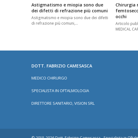
Astigmatismo e miopia sono due
Chirurgia r
dei difetti di refrazione più comuni
femtosecon
occhi
Astigmatismo e miopia sono due dei difetti
di refrazione più comuni,…
Articolo pu
MEDICAL CA
DOTT. FABRIZIO CAMESASCA
MEDICO CHIRURGO
SPECIALISTA IN OFTALMOLOGIA
DIRETTORE SANITARIO, VISION SRL
© 2015-2026
Dott. Fabrizio Camesasca - Specialista in Ofta