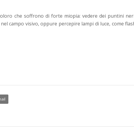
coloro che soffrono di forte miopia: vedere dei puntini neri
 nel campo visivo, oppure percepire lampi di luce, come flas
ail