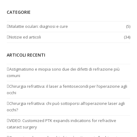
CATEGORIE
Malattie oculari: diagnosi e cure
(5)
Notizie ed articoli
(34)
ARTICOLI RECENTI
Astigmatismo e miopia sono due dei difetti di refrazione più
comuni
Chirurgia refrattiva: il laser a femtosecondi per l’operazione agli
occhi
Chirurgia refrattiva: chi può sottoporsi all’operazione laser agli
occhi?
VIDEO: Customized PTK expands indications for refractive
cataract surgery