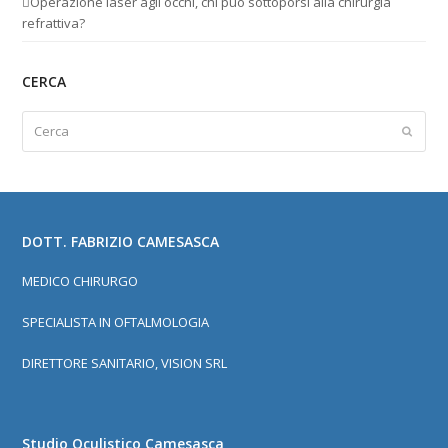
Operazione laser agli occhi, chi può sottoporsi alla chirurgia
refrattiva?
CERCA
Cerca
Invia
DOTT. FABRIZIO CAMESASCA
MEDICO CHIRURGO
SPECIALISTA IN OFTALMOLOGIA
DIRETTORE SANITARIO, VISION SRL
Studio Oculistico Camesasca